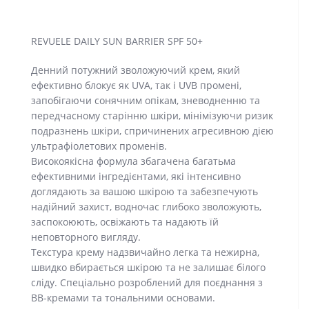
REVUELE DAILY SUN BARRIER SPF 50+
Денний потужний зволожуючий крем, який
ефективно блокує як UVA, так і UVB промені,
запобігаючи сонячним опікам, зневодненню та
передчасному старінню шкіри, мінімізуючи ризик
подразнень шкіри, спричинених агресивною дією
ультрафіолетових променів.
Високоякісна формула збагачена багатьма
ефективними інгредієнтами, які інтенсивно
доглядають за вашою шкірою та забезпечують
надійний захист, водночас глибоко зволожують,
заспокоюють, освіжають та надають їй
неповторного вигляду.
Текстура крему надзвичайно легка та нежирна,
швидко вбирається шкірою та не залишає білого
сліду. Спеціально розроблений для поєднання з
ВВ-кремами та тональними основами.