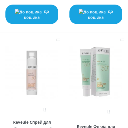
До
До
кошика
кошика
0
0
Reveule Спрей для
Reveule Флюїд для