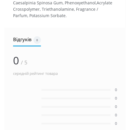
Caesalpinia Spinosa Gum, Phenoxyethanol,Acrylate
Crosspolymer, Triethanolamine, Fragrance /
Parfum, Potassium Sorbate.
Відгуків
0
0
/ 5
середній рейтинг товара
0
0
0
0
0