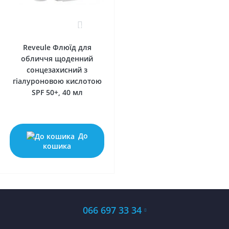
0
Reveule Флюїд для
обличчя щоденний
сонцезахисний з
гіалуроновою кислотою
SPF 50+, 40 мл
До
кошика
066 697 33 34