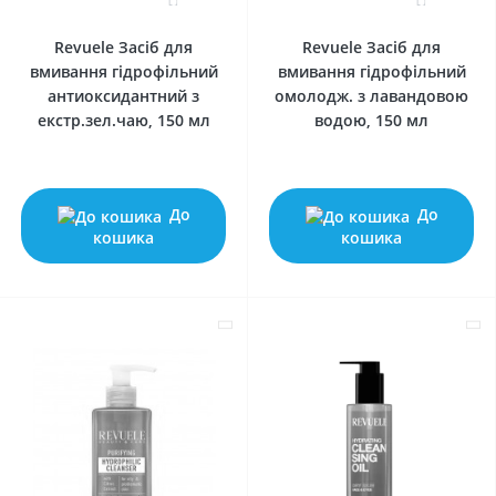
0
0
Revuele Засіб для
Revuele Засіб для
вмивання гідрофільний
вмивання гідрофільний
антиоксидантний з
омолодж. з лавандовою
екстр.зел.чаю, 150 мл
водою, 150 мл
До
До
кошика
кошика