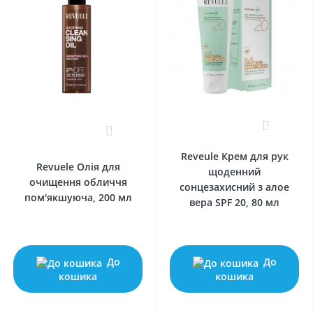
0
0
Reveule Крем для рук
Revuele Олія для
щоденний
очищення обличчя
сонцезахисний з алое
пом'якшуюча, 200 мл
вера SPF 20, 80 мл
До
До
кошика
кошика