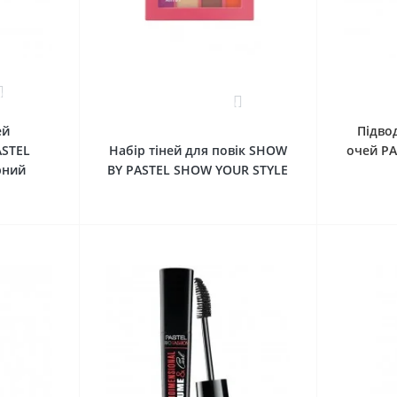
0
0
ей
Підво
STEL
Набір тіней для повік SHOW
очей PA
рний
BY PASTEL SHOW YOUR STYLE
кошика
До кошика