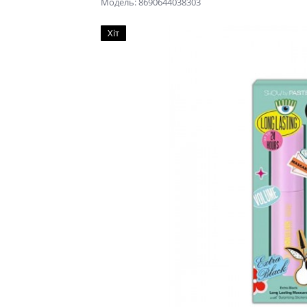
Модель: 8690644038303
Хіт