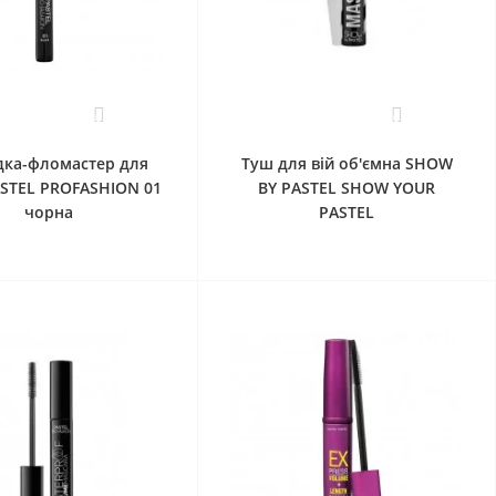
0
0
дка-фломастер для
Туш для вій об'ємна SHOW
STEL PROFASHION 01
BY PASTEL SHOW YOUR
чорна
PASTEL
До кошика
До кошика