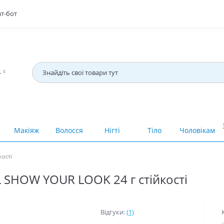
т-бот
4
Макіяж
Волосся
Нігті
Тіло
Чоловікам
кості
 SHOW YOUR LOOK 24 г стійкості
Відгуки:
(1)