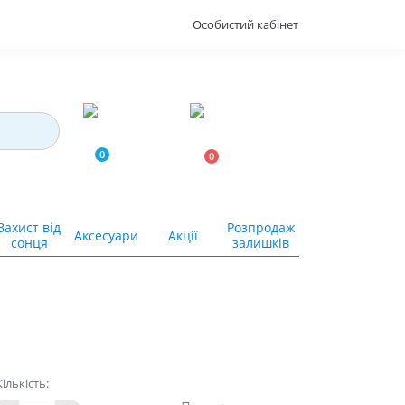
Особистий кабінет
0
0
0.00грн.
Захист від
Розпродаж
Аксесуари
Акції
сонця
залишків
Кількість: