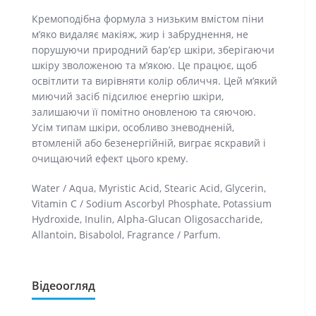
Кремоподібна формула з низьким вмістом піни
м’яко видаляє макіяж, жир і забруднення, не
порушуючи природний бар’єр шкіри, зберігаючи
шкіру зволоженою та м’якою. Це працює, щоб
освітлити та вирівняти колір обличчя. Цей м’який
миючий засіб підсилює енергію шкіри,
залишаючи її помітно оновленою та сяючою.
Усім типам шкіри, особливо зневодненій,
втомленій або безенергійній, виграє яскравий і
очищаючий ефект цього крему.
Water / Aqua, Myristic Acid, Stearic Acid, Glycerin,
Vitamin C / Sodium Ascorbyl Phosphate, Potassium
Hydroxide, Inulin, Alpha-Glucan Оligosaccharide,
Allantoin, Bisabolol, Fragrance / Parfum.
Відеоогляд