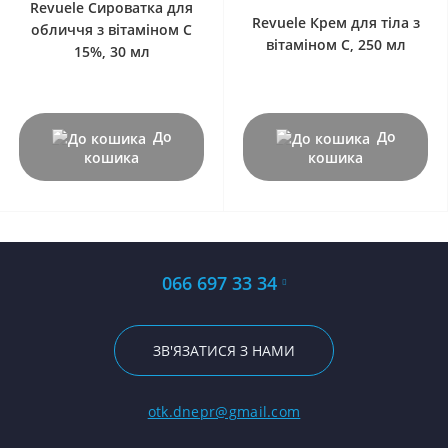
Revuele Сироватка для
Revuele Крем для тіла з
обличчя з вітаміном С
вітаміном С, 250 мл
15%, 30 мл
До
До
кошика
кошика
066 697 33 34
ЗВ'ЯЗАТИСЯ З НАМИ
otk.dnepr@gmail.com