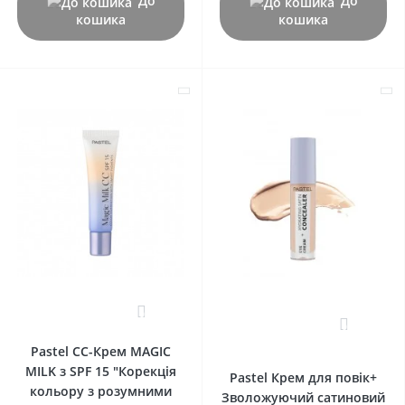
До
До
кошика
кошика
0
0
Pastel СС-Крем MAGIC
MILK з SPF 15 "Корекція
Pastel Крем для повік+
кольору з розумними
Зволожуючий сатиновий