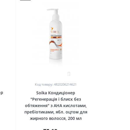
0
Код товару: 4820206214621
ор
Soika Кондиціонер
"Регенерація і блиск без
обтяження" з АНА кислотами,
пребіотиками, ябл. оцтом для
жирного волосся, 200 мл