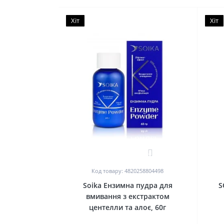
Хіт
Хіт
0
Код товару: 4820258804498
Soika Ензимна пудра для
S
вмивання з екстрактом
центелли та алоє, 60г