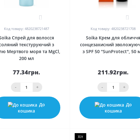
0
0
Код товару: 4820238721487
Код товару: 4820238721708
Soika Спрей для волосся
Soika Крем для обличч
соляний текстуруючий з
сонцезахисний зволожую
лю Мертвого моря та MgCl,
з SPF 50 "SunProtect", 50 
200 мл
77.34грн.
211.92грн.
-
+
-
+
До
До
кошика
кошика
Хіт