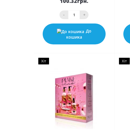
100.32грн.
-
+
До
кошика
Хіт
Хіт