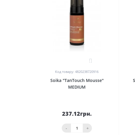
0
Код товару: 4820238720916
Soika "TanTouch Mousse"
MEDIUM
237.12грн.
-
+