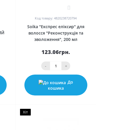
1
Код товару: 4820238720794
я
Soika "Експрес еліксир" для
ИЙ
волосся "Реконструкція та
зволоження", 200 мл
123.06грн.
-
+
До
кошика
Хіт