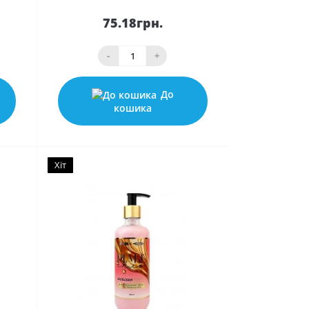
75.18грн.
-
+
До
кошика
Хіт