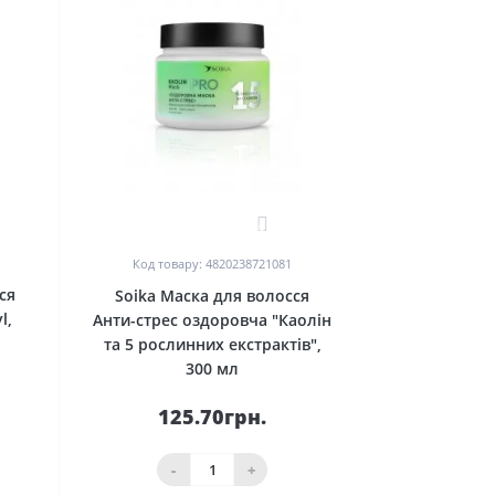
0
Код товару: 4820238721081
ся
Soika Маска для волосся
l,
Анти-стрес оздоровча "Каолін
та 5 рослинних екстрактів",
300 мл
125.70грн.
-
+