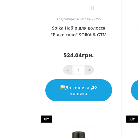
1
Код товару: 4820238722255
Soika Набір для волосся
"Рідке скло" SOIKA & GTM
524.04грн.
-
+
До
кошика
Хіт
Хіт