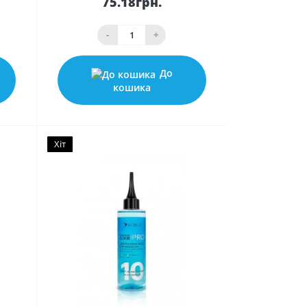
75.18грн.
-
+
До
кошика
Хіт