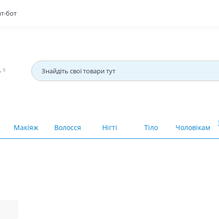
т-бот
4
Макіяж
Волосся
Нігті
Тіло
Чоловікам