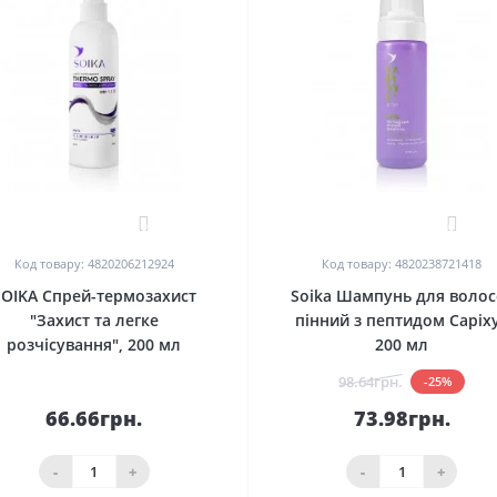
0
0
Код товару: 4820206212924
Код товару: 4820238721418
SOIKA Спрей-термозахист
Soika Шампунь для волос
"Захист та легке
пінний з пептидом Capixy
розчісування", 200 мл
200 мл
98.64грн.
-25%
66.66грн.
73.98грн.
-
+
-
+