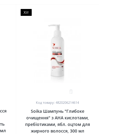
Хіт
0
Код товару: 4820206214614
сся
Soika Шампунь "Глибоке
очищення" з АНА кислотами,
ть
пребіотиками, ябл. оцтом для
 мл
жирного волосся, 300 мл