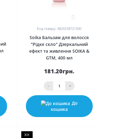
0
Код товару: 4820238721500
я
Soika Бальзам для волосся
чий
"Рідке скло" Дзеркальний
мл
ефект та живлення SOIKA &
GTM, 400 мл
181.20грн.
-
+
До
кошика
Хіт