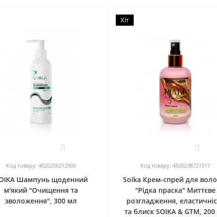
Хіт
2
0
Код товару: 4820206212900
Код товару: 4820238721517
OIKA Шампунь щоденний
Soika Крем-спрей для воло
м'який "Очищення та
"Рідка праска" Миттєве
зволоження", 300 мл
розгладження, еластичніс
та блиск SOIKA & GTM, 200