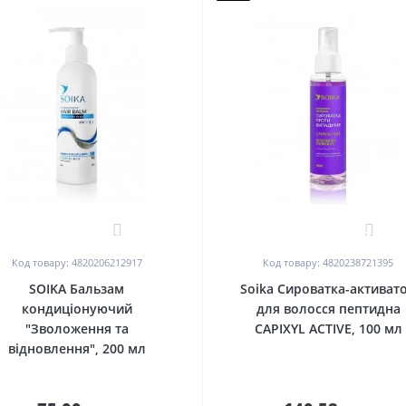
1
0
Код товару: 4820206212917
Код товару: 4820238721395
SOIKA Бальзам
Soika Сироватка-активат
кондиціонуючий
для волосся пептидна
"Зволоження та
CAPIXYL ACTIVE, 100 мл
відновлення", 200 мл