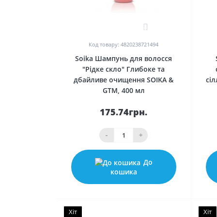
0
Код товару: 4820238721494
Soika Шампунь для волосся
"Рідке скло" Глибоке та
дбайливе очищення SOIKA &
сіл
GTM, 400 мл
175.74грн.
-
+
До
кошика
Хіт
Хіт