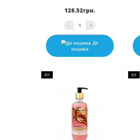
128.52грн.
-
+
До
кошика
Хіт
Хіт