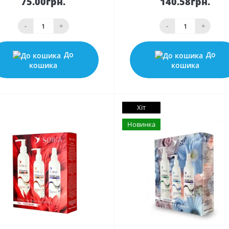
75.00грн.
140.58грн.
-
+
-
+
До
До
кошика
кошика
Хіт
Новинка