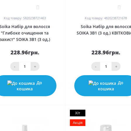
0
0
Код товару: S820238721463
Код товару: 4820238721678
Soika Набір для волосся
Soika Набір для волосс
"Глибоке очищення та
SOIKA 3В1 (3 од.) КВІТКОВ
захист" SOIKA 3В1 (3 од.)
228.96грн.
228.96грн.
-
+
-
+
До
До
кошика
кошика
Хіт
Акція