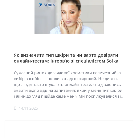
Як визначити тип шкіри та чи варто довіряти
онлайн-тестам: інтерв’ю зі спеціалістом Soika
Сучасний ринок доглядової косметики величезний, а
вибір засобів — інколи занадто широкий. Не дивно,
що люди часто шукають онлайн-тести, сподіваючись
знайти відповідь на запитання: який у мене тип шкіри
і який догляд підійде саме мені? Ми поспілкувалися зі..
14.11.2025