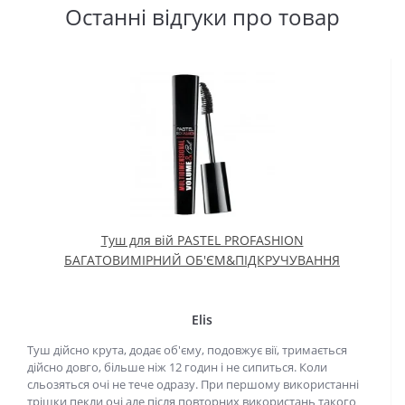
Останні відгуки про товар
Туш для вій PASTEL PROFASHION
БАГАТОВИМІРНИЙ ОБ'ЄМ&ПІДКРУЧУВАННЯ
Elis
Туш дійсно крута, додає об'єму, подовжує вії, тримається
дійсно довго, більше ніж 12 годин і не сипиться. Коли
сльозяться очі не тече одразу. При першому використанні
трішки пекли очі але після повторних використань такого