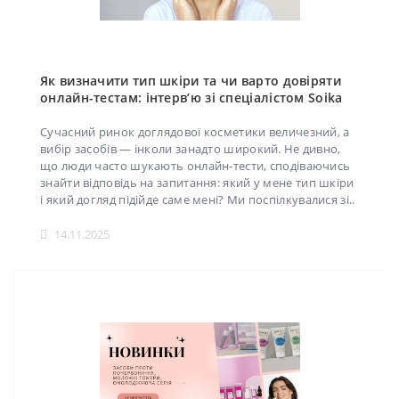
Як визначити тип шкіри та чи варто довіряти
онлайн-тестам: інтерв’ю зі спеціалістом Soika
Сучасний ринок доглядової косметики величезний, а
вибір засобів — інколи занадто широкий. Не дивно,
що люди часто шукають онлайн-тести, сподіваючись
знайти відповідь на запитання: який у мене тип шкіри
і який догляд підійде саме мені? Ми поспілкувалися зі..
14.11.2025