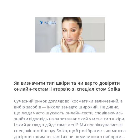
Як визначити тип шкіри та чи варто довіряти
онлайн-тестам: інтерв’ю зі спеціалістом Soika
Сучасний ринок доглядової косметики величезний, а
вибір засобів — інколи занадто широкий. Не дивно,
що люди часто шукають онлайн-тести, сподіваючись
знайти відповідь на запитання: який у мене тип шкіри
і який догляд підійде саме мені? Ми поспілкувалися зі
спеціалістом бренду Soika, щоб розібратися, чи можна
довіряти таким тестам і як не помилитися з вибором...